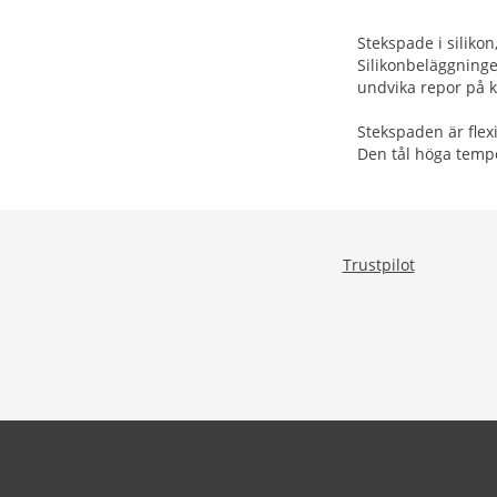
Stekspade i silikon
Silikonbeläggninge
undvika repor på k
Stekspaden är flexi
Den tål höga tempe
Trustpilot