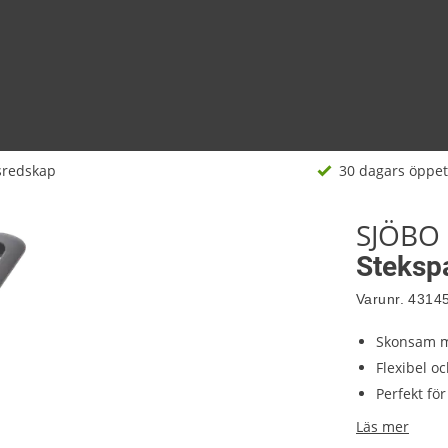
sredskap
30 dagars öppet
SJÖBO
Stekspa
Varunr.
4314
Skonsam m
Flexibel oc
Perfekt fö
Läs mer