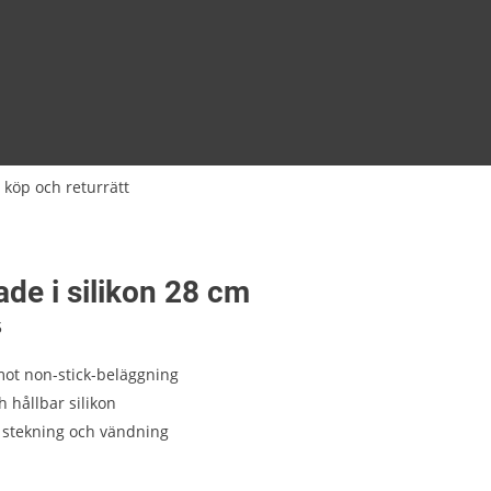
 köp och returrätt
de i silikon 28 cm
5
ot non-stick-beläggning
h hållbar silikon
r stekning och vändning