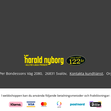
Per Bondessons Väg 2080
26831 Svalöv
Kontakta kundtjänst
Or
I webbshoppen kan du använda följande betalningsmetoder och fraktlösningar: