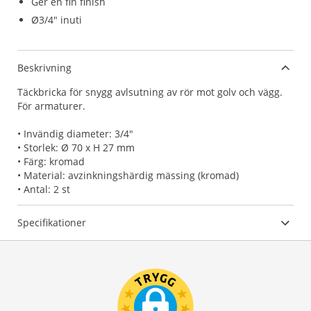
Ger en fin finish
Ø3/4" inuti
Beskrivning
Täckbricka för snygg avlsutning av rör mot golv och vägg.
För armaturer.
• Invändig diameter: 3/4"
• Storlek: Ø 70 x H 27 mm
• Färg: kromad
• Material: avzinkningshärdig mässing (kromad)
• Antal: 2 st
Specifikationer