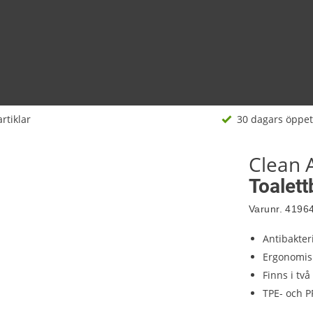
rtiklar
30 dagars öppet
Clean 
Toalett
Varunr.
4196
Antibakteri
Ergonomis
Finns i två
TPE- och P