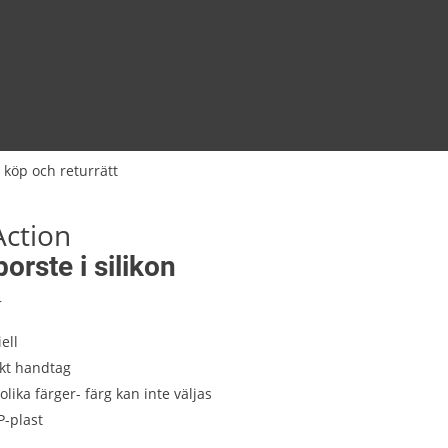
 köp och returrätt
Action
borste i silikon
4
ell
kt handtag
 olika färger- färg kan inte väljas
P-plast