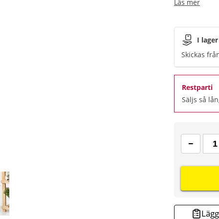
Läs mer
I lager
Skickas frå
Restparti
Säljs så lån
Lägg 