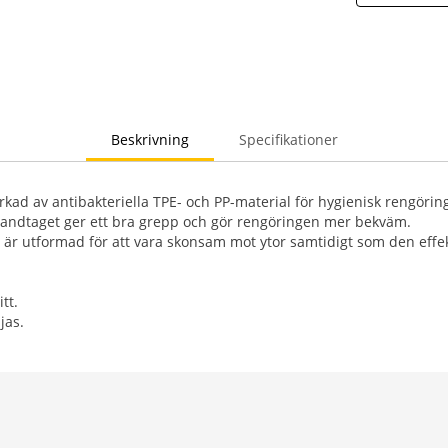
Beskrivning
Specifikationer
erkad av antibakteriella TPE- och PP-material för hygienisk rengörin
andtaget ger ett bra grepp och gör rengöringen mer bekväm.
a är utformad för att vara skonsam mot ytor samtidigt som den effek
itt.
jas.