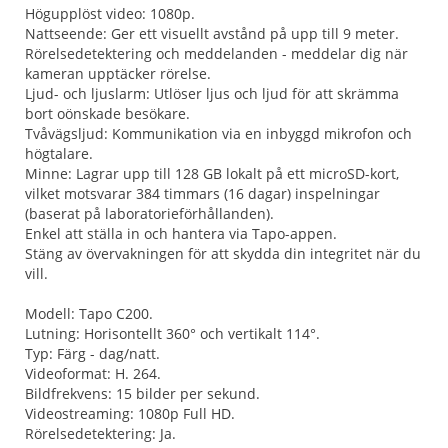
Högupplöst video: 1080p.
Nattseende: Ger ett visuellt avstånd på upp till 9 meter.
Rörelsedetektering och meddelanden - meddelar dig när
kameran upptäcker rörelse.
Ljud- och ljuslarm: Utlöser ljus och ljud för att skrämma
bort oönskade besökare.
Tvåvägsljud: Kommunikation via en inbyggd mikrofon och
högtalare.
Minne: Lagrar upp till 128 GB lokalt på ett microSD-kort,
vilket motsvarar 384 timmars (16 dagar) inspelningar
(baserat på laboratorieförhållanden).
Enkel att ställa in och hantera via Tapo-appen.
Stäng av övervakningen för att skydda din integritet när du
vill.
Modell: Tapo C200.
Lutning: Horisontellt 360° och vertikalt 114°.
Typ: Färg - dag/natt.
Videoformat: H. 264.
Bildfrekvens: 15 bilder per sekund.
Videostreaming: 1080p Full HD.
Rörelsedetektering: Ja.