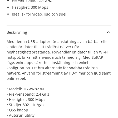
Frekvensband: 2,4 GHz
Hastighet: 300 Mbps
Idealisk för video, ljud och spel
Beskrivning
Med denna USB-adapter för anslutning av en bärbar eller
stationär dator till ett trådlöst nätverk för
höghastighetsprestanda. Förvandlar en dator till en Wi-Fi
hotspot. Enkel att använda och ta med sig. Med SoftAP-
läge, enknapps-säkerhetsinställning och enkel
konfiguration. Ett bra alternativ för snabba trådlösa
nätverk. Använd för streamning av HD-filmer och ljud samt
onlinespel.
• Modell: TL-WN823N
• Frekvensband: 2.4 GHz
• Hastighet: 300 Mbps
• Stödjer 802.11n/g/b
• QSS knapp
• Autorun utility