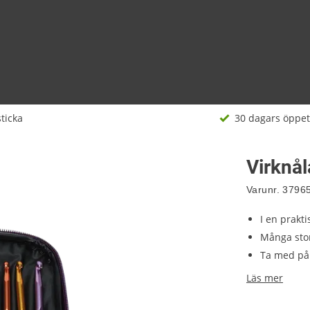
sticka
30 dagars öppet
Virknå
Varunr.
3796
I en prakti
Många sto
Ta med på
Läs mer