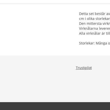
Detta set består av 
cm i olika storlekar
Den mittersta virkn
Virknålarna lever
Alla virknålar är til
Storlekar: Många o
Trustpilot