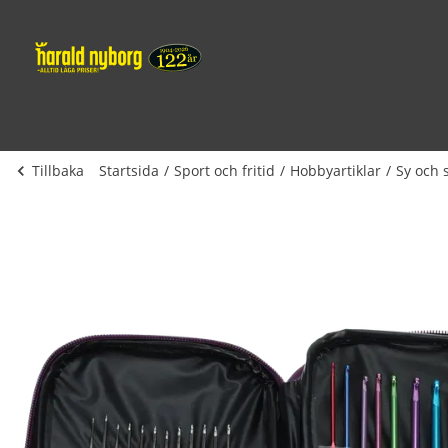
Tillbaka
Startsida
Sport och fritid
Hobbyartiklar
Sy och 