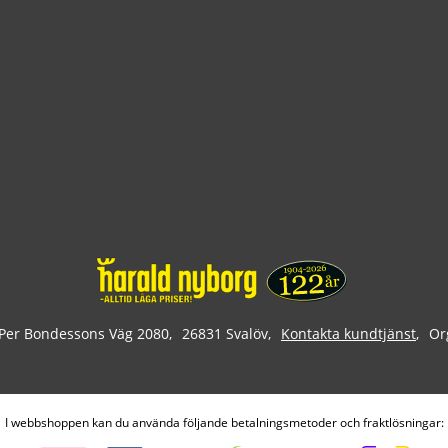
Per Bondessons Väg 2080
26831 Svalöv
Kontakta kundtjänst
Or
I webbshoppen kan du använda följande betalningsmetoder och fraktlösningar: