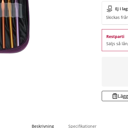
Ej i la
Skickas frå
Restparti
Säljs så lån
Lägg 
Beskrivning
Specifikationer