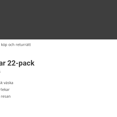
 köp och returrätt
lar 22-pack
5
sk väska
rlekar
 resan