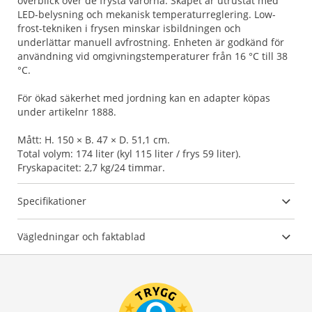
överblick över de frysta varorna. Skåpet är utrustat med
LED-belysning och mekanisk temperaturreglering. Low-
frost-tekniken i frysen minskar isbildningen och
underlättar manuell avfrostning. Enheten är godkänd för
användning vid omgivningstemperaturer från 16 °C till 38
°C.
För ökad säkerhet med jordning kan en adapter köpas
under artikelnr 1888.
Mått: H. 150 × B. 47 × D. 51,1 cm.
Total volym: 174 liter (kyl 115 liter / frys 59 liter).
Fryskapacitet: 2,7 kg/24 timmar.
Specifikationer
Vägledningar och faktablad