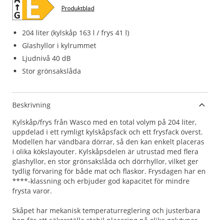
Produktblad
204 liter (kylskåp 163 l / frys 41 l)
Glashyllor i kylrummet
Ljudnivå 40 dB
Stor grönsakslåda
Beskrivning
Kylskåp/frys från Wasco med en total volym på 204 liter,
uppdelad i ett rymligt kylskåpsfack och ett frysfack överst.
Modellen har vändbara dörrar, så den kan enkelt placeras
i olika kökslayouter. Kylskåpsdelen är utrustad med flera
glashyllor, en stor grönsakslåda och dörrhyllor, vilket ger
tydlig förvaring för både mat och flaskor. Frysdagen har en
****-klassning och erbjuder god kapacitet för mindre
frysta varor.
Skåpet har mekanisk temperaturreglering och justerbara