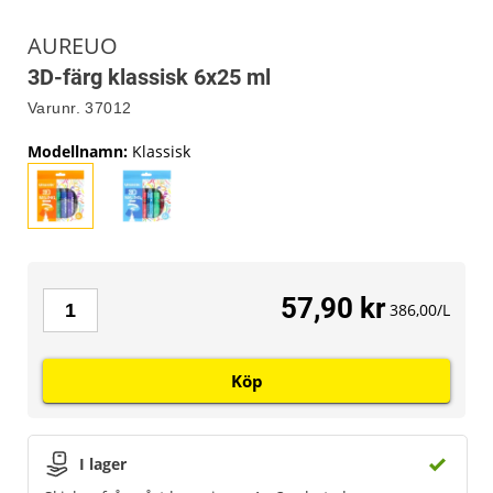
AUREUO
3D-färg klassisk 6x25 ml
Varunr.
37012
Modellnamn
:
Klassisk
57,90 kr
386,00/L
Köp
I lager