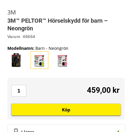
3M
3M™ PELTOR™ Hörselskydd för barn –
Neongrön
Varunr.
46664
Modellnamn
:
Barn - Neongrön
459,00 kr
Köp
I lager