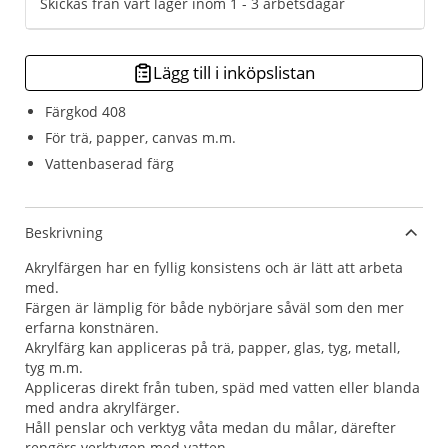
Skickas från vårt lager inom 1 - 3 arbetsdagar
Lägg till i inköpslistan
Färgkod 408
För trä, papper, canvas m.m.
Vattenbaserad färg
Beskrivning
Akrylfärgen har en fyllig konsistens och är lätt att arbeta
med.
Färgen är lämplig för både nybörjare såväl som den mer
erfarna konstnären.
Akrylfärg kan appliceras på trä, papper, glas, tyg, metall,
tyg m.m.
Appliceras direkt från tuben, späd med vatten eller blanda
med andra akrylfärger.
Håll penslar och verktyg våta medan du målar, därefter
rengörs verktygen med vatten.