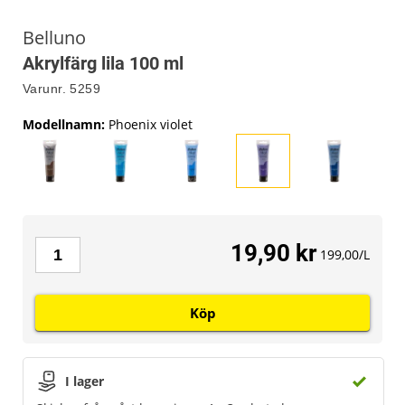
Belluno
Akrylfärg lila 100 ml
Varunr.
5259
Modellnamn
:
Phoenix violet
19,90 kr
199,00/L
Köp
I lager