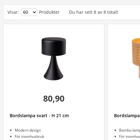
Visar
:
Produkter
Du har sett
8
av
8
totalt
80,90
Bordslampa svart - H 21 cm
Bordslampa
Modern design
Bambu lam
För inomhusbruk
För inomhu