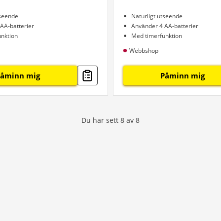
tseende
Naturligt utseende
AA-batterier
Använder 4 AA-batterier
nktion
Med timerfunktion
Webbshop
Påminn mig
Påminn mig
Du har sett
8
av
8