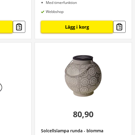
Med timerfunktion
Webbshop
Lägg i korg
80,90
Solcellslampa runda - blomma