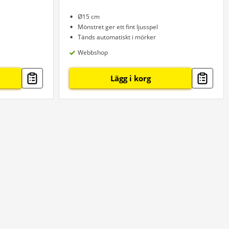
Ø15 cm
Mönstret ger ett fint ljusspel
Tänds automatiskt i mörker
Webbshop
Lägg i korg