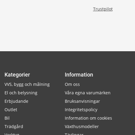
Trustpilot
Kategorier
Information
VVS, bygg och målning
Om oss
El och belysning
Våra egna varumärken
Erbjudande
Bruksanvisningar
Outlet
Integritetspolicy
Bil
Information om cookies
Trädgård
Växthusmodeller
Verktyg
Tävlingar