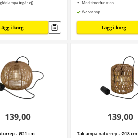
(glödlampa ingår ej)
Med timerfunktion
Webbshop
Lägg i korg
Lägg i korg
139,00
139,00
turrep - Ø21 cm
Taklampa naturrep - Ø18 cm