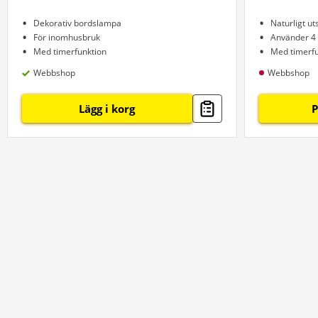
Dekorativ bordslampa
Naturligt u
För inomhusbruk
Använder 4 
Med timerfunktion
Med timerfu
Webbshop
Webbshop
Lägg i korg