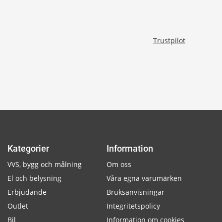
Trustpilot
Kategorier
Information
VVS, bygg och målning
Om oss
El och belysning
Våra egna varumärken
Erbjudande
Bruksanvisningar
Outlet
Integritetspolicy
Bil
Information om cookies