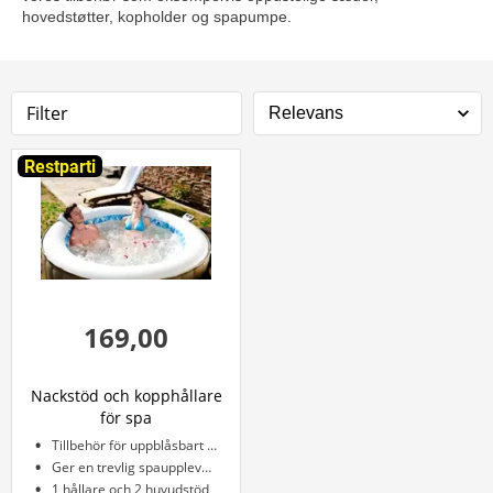
hovedstøtter, kopholder og spapumpe.
Filter
Restparti
169,00
Nackstöd och kopphållare
för spa
Tillbehör för uppblåsbart spa från Avenli
Ger en trevlig spaupplevelse
1 hållare och 2 huvudstöd