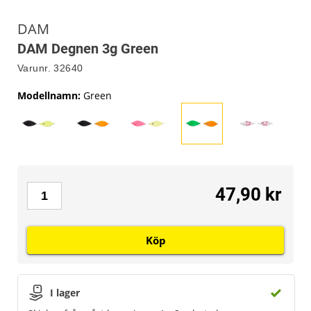
DAM
DAM Degnen 3g Green
Varunr.
32640
Modellnamn
:
Green
47,90 kr
Köp
I lager