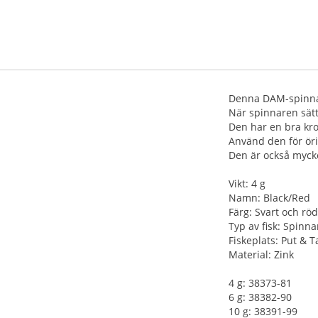
Denna DAM-spinnar
När spinnaren sätt
Den har en bra kro
Använd den för örin
Den är också mycke
Vikt: 4 g
Namn: Black/Red
Färg: Svart och röd
Typ av fisk: Spinna
Fiskeplats: Put & Ta
Material: Zink
4 g: 38373-81
6 g: 38382-90
10 g: 38391-99