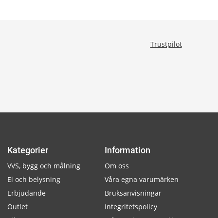
Trustpilot
Kategorier
Information
VVS, bygg och målning
Om oss
El och belysning
Våra egna varumärken
Erbjudande
Bruksanvisningar
Outlet
Integritetspolicy