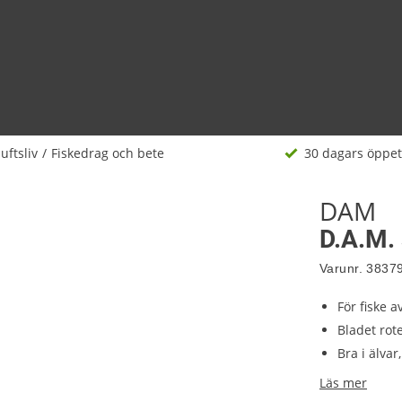
luftsliv
Fiskedrag och bete
30 dagars öppet
DAM
D.A.M. 
Varunr.
3837
För fiske 
Bladet rot
Bra i älvar
Läs mer