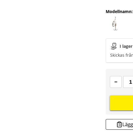
Modellnamn
:
I lager
Skickas frå
Lägg 