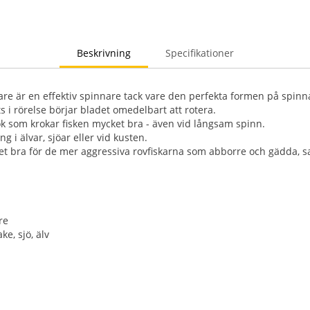
Beskrivning
Specifikationer
e är en effektiv spinnare tack vare den perfekta formen på spinn
s i rörelse börjar bladet omedelbart att rotera.
k som krokar fisken mycket bra - även vid långsam spinn.
g i älvar, sjöar eller vid kusten.
t bra för de mer aggressiva rovfiskarna som abborre och gädda, sa
re
ke, sjö, älv