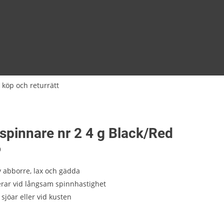
 köp och returrätt
spinnare nr 2 4 g Black/Red
9
av abborre, lax och gädda
erar vid långsam spinnhastighet
, sjöar eller vid kusten