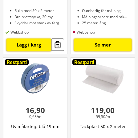
Rulla med 50 x 2 meter
Oumbärlig för målning
Bra brottstyrka, 20 my
Målningsarbete med raka kanter
Skyddar mot stänk av färg
25 meter lång
Webbshop
Webbshop
Lägg i korg
Se mer
Restparti
Restparti
16,90
119,00
0,68/m
59,50/m
Uv målartejp blå 19mm
Täckplast 50 x 2 meter