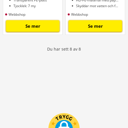
Transparent PE-plast
HD-PE-material med papperstejp
Tjocklek: 7 my
Skyddar mot vatten och färg
Webbshop
Webbshop
Se mer
Se mer
Du har sett
8
av
8