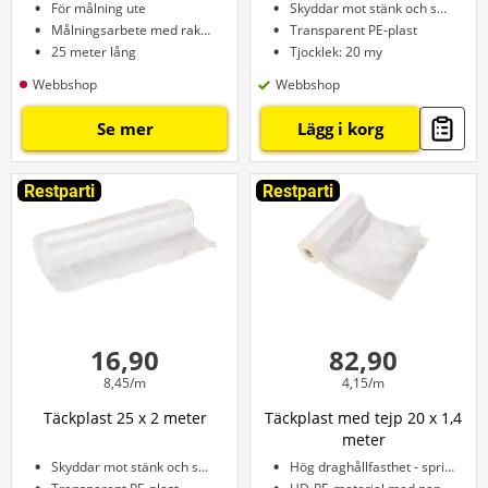
För målning ute
Skyddar mot stänk och smuts
Målningsarbete med raka kanter
Transparent PE-plast
25 meter lång
Tjocklek: 20 my
Webbshop
Webbshop
Se mer
Lägg i korg
Restparti
Restparti
16,90
82,90
8,45/m
4,15/m
Täckplast 25 x 2 meter
Täckplast med tejp 20 x 1,4
meter
Skyddar mot stänk och smuts
Hög draghållfasthet - spricker inte