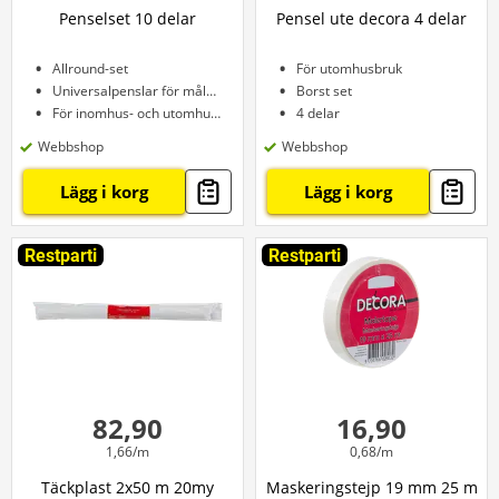
Penselset 10 delar
Pensel ute decora 4 delar
Allround-set
För utomhusbruk
Universalpenslar för målning
Borst set
För inomhus- och utomhusbruk
4 delar
Webbshop
Webbshop
Lägg i korg
Lägg i korg
Restparti
Restparti
82,90
16,90
1,66/m
0,68/m
Täckplast 2x50 m 20my
Maskeringstejp 19 mm 25 m