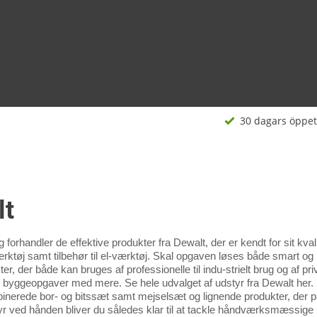
30 dagars öppet
lt
 forhandler de effektive produkter fra Dewalt, der er kendt for sit kva
ærktøj samt tilbehør til el-værktøj. Skal opgaven løses både smart og 
kter, der både kan bruges af professionelle til indu-strielt brug og af p
 byggeopgaver med mere. Se hele udvalget af udstyr fra Dewalt her. 
inerede bor- og bitssæt samt mejselsæt og lignende produkter, der p
tyr ved hånden bliver du således klar til at tackle håndværksmæssige ud