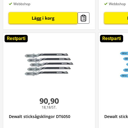
Webbshop
Webbshop
Lägg i korg
Restparti
Restparti
90,90
18,18/ST.
Dewalt sticksågsklingor DT6050
Dewalt stic