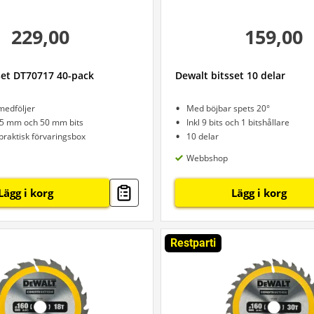
229,00
159,00
set DT70717 40-pack
Dewalt bitsset 10 delar
medföljer
Med böjbar spets 20°
5 mm och 50 mm bits
Inkl 9 bits och 1 bitshållare
praktisk förvaringsbox
10 delar
Webbshop
Lägg i korg
Lägg i korg
Restparti