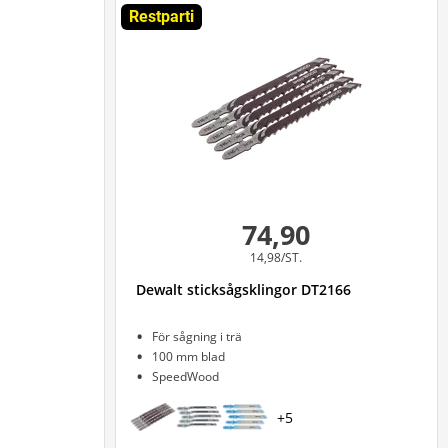
Restparti
74,90
14,98/ST.
Dewalt sticksågsklingor DT2166
För sågning i trä
100 mm blad
SpeedWood
+
5