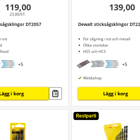
119,00
139,00
23,80/ST.
ksågsklingor DT2057
Dewalt sticksågsklingor DT2
i trä
För sågning i trä och metall
d
Olika storlekar
Wood
HSS och HCS
+
5
+
5
Webbshop
Lägg i korg
Lägg i korg
Restparti