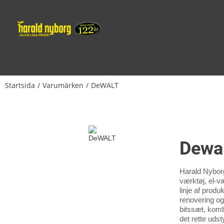
Startsida
Varumärken
DeWALT
Dewa
Harald Nyborg
værktøj, el-v
linje af produ
renovering og
bitssæt, komb
det rette uds