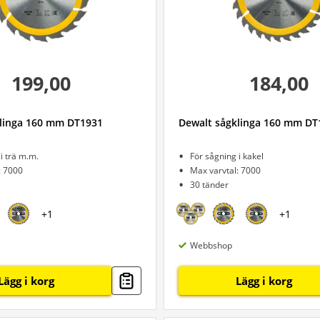
199,00
184,00
linga 160 mm DT1931
Dewalt sågklinga 160 mm DT
i trä m.m.
För sågning i kakel
: 7000
Max varvtal: 7000
30 tänder
+
1
+
1
Webbshop
Lägg i korg
Lägg i korg