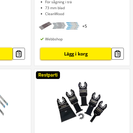
För sågning i trä
73 mm blad
CleanWood
+
5
Webbshop
Lägg i korg
Restparti