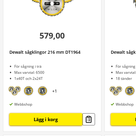
579,00
Dewalt sågklingor 216 mm DT1964
Dewalt sågk
För sågning i trä
För sågning 
Max varvtal: 6500
Max varvtal
1x40T och 2x24T
18 tänder
+
1
Webbshop
Webbshop
Lägg i korg