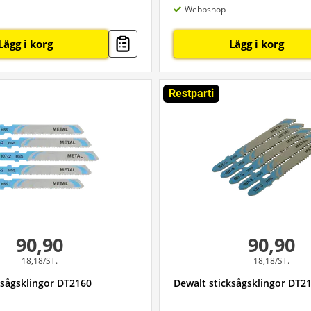
Webbshop
Lägg i korg
Lägg i korg
Restparti
90,90
90,90
18,18/ST.
18,18/ST.
ksågsklingor DT2160
Dewalt sticksågsklingor DT2