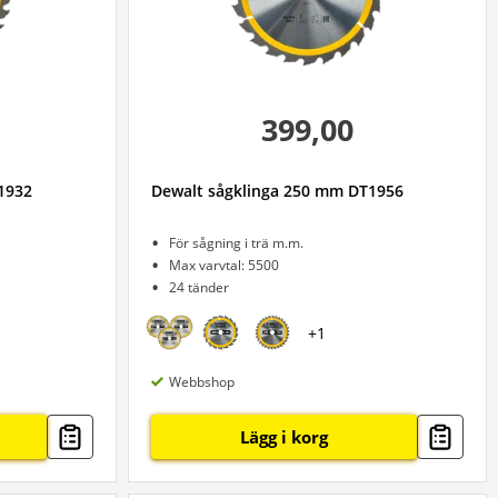
399,00
1932
Dewalt sågklinga 250 mm DT1956
För sågning i trä m.m.
Max varvtal: 5500
24 tänder
+
1
Webbshop
Lägg i korg