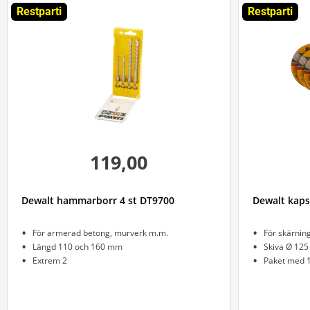
Restparti
Restparti
119,00
Dewalt hammarborr 4 st DT9700
Dewalt kaps
För armerad betong, murverk m.m.
För skärning
Längd 110 och 160 mm
Skiva Ø 12
Extrem 2
Paket med 1