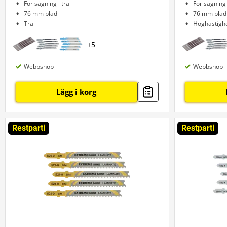
För sågning i trä
För sågning 
76 mm blad
76 mm blad
Trä
Höghastighe
+
5
Webbshop
Webbshop
Lägg i korg
Restparti
Restparti