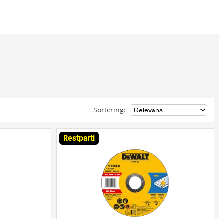
Sortering
:
Restparti