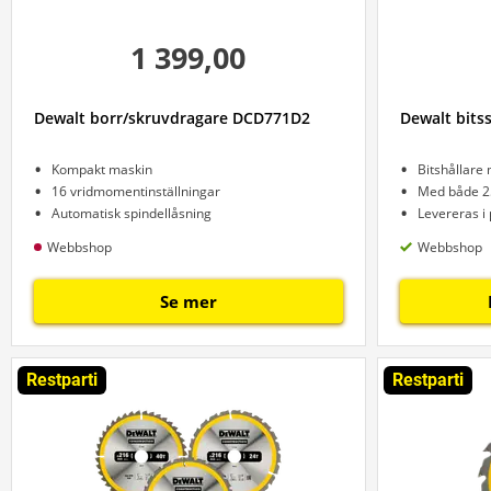
1 399,00
Dewalt borr/skruvdragare DCD771D2
Dewalt bits
Kompakt maskin
Bitshållare 
16 vridmomentinställningar
Med både 2
Automatisk spindellåsning
Levereras i 
Webbshop
Webbshop
Se mer
Restparti
Restparti