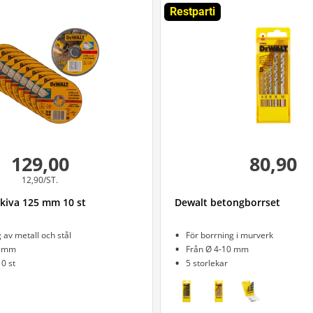
Restparti
129,00
80,90
12,90/ST.
kiva 125 mm 10 st
Dewalt betongborrset
 av metall och stål
För borrning i murverk
5 mm
Från Ø 4-10 mm
0 st
5 storlekar