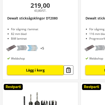
219,00
43,80/ST.
Dewalt sticksågsklingor DT2080
Dewalt stic
För sågning i laminat
För sågning 
82 mm blad
116 mm bla
BiM laminat
Progressor
+
5
Webbshop
Webbshop
Lägg i korg
Restparti
Restparti