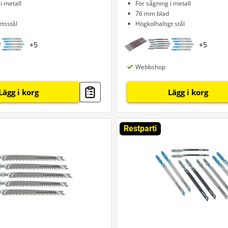
i metall
För sågning i metall
76 mm blad
tsstål
Högkolhaltigt stål
+
5
+
5
Webbshop
Lägg i korg
Lägg i korg
Restparti