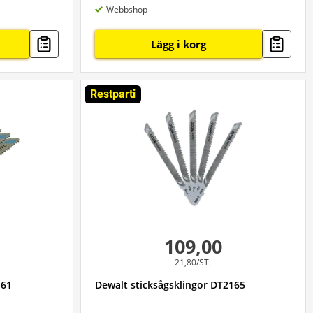
Webbshop
Lägg i korg
Restparti
109,00
21,80/ST.
161
Dewalt sticksågsklingor DT2165