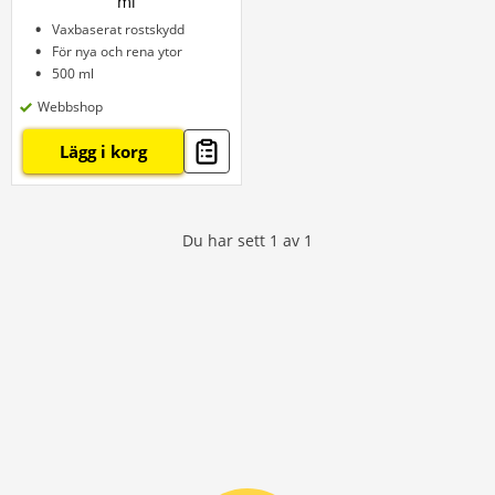
ml
Vaxbaserat rostskydd
För nya och rena ytor
500 ml
Webbshop
Lägg i korg
Du har sett
1
av
1