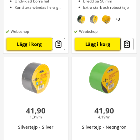
Undvik att borra hål
Bredd på 50 mm
Kan återanvändas flera gånger
Extra stark och robust tejp
+
3
Webbshop
Webbshop
Lägg i korg
Lägg i korg
41,90
41,90
1,31/m
4,19/m
Silvertejp - Silver
Silvertejp - Neongrön