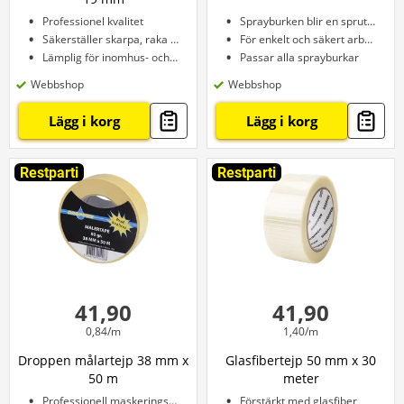
Professionel kvalitet
Sprayburken blir en sprutpistol
Säkerställer skarpa, raka kanter
För enkelt och säkert arbete
Lämplig för inomhus- och utomhusbruk
Passar alla sprayburkar
Webbshop
Webbshop
Lägg i korg
Lägg i korg
Restparti
Restparti
41,90
41,90
0,84/m
1,40/m
Droppen målartejp 38 mm x
Glasfibertejp 50 mm x 30
50 m
meter
Professionell maskeringstejp
Förstärkt med glasfiber