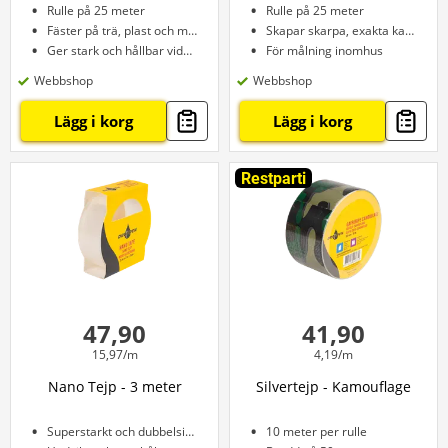
Rulle på 25 meter
Rulle på 25 meter
Fäster på trä, plast och metall
Skapar skarpa, exakta kanter
Ger stark och hållbar vidhäftning
För målning inomhus
Webbshop
Webbshop
Lägg i korg
Lägg i korg
Restparti
47,90
41,90
15,97/m
4,19/m
Nano Tejp - 3 meter
Silvertejp - Kamouflage
Superstarkt och dubbelsidigt självhäftande
10 meter per rulle