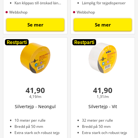
Kan klippas till önskad längd
Lämplig för tejpdispenser
Webbshop
Webbshop
Se mer
Se mer
Restparti
Restparti
41,90
41,90
4,19/m
1,31/m
Silvertejp - Neongul
Silvertejp - Vit
10 meter per rulle
32 meter per rulle
Bredd på 50 mm
Bredd på 50 mm
Extra stark och robust tejp
Extra stark och robust tejp