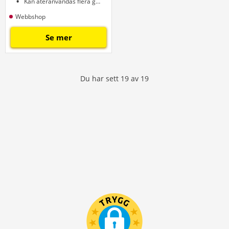
Kan återanvändas flera gånger
Webbshop
Se mer
Du har sett
19
av
19