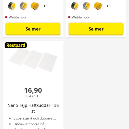
+
3
+
3
Webbshop
Webbshop
Se mer
Se mer
Restparti
16,90
0,47/ST.
Nano Tejp Häftkuddar - 36
st
Superstarkt och dubbelsidigt självhäftande
Undvik att borra hål