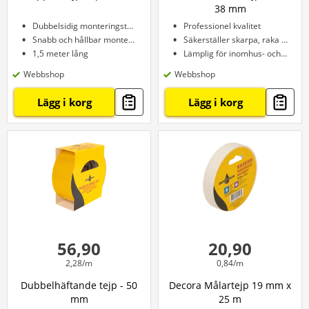
38 mm
Dubbelsidig monteringstejp
Professionel kvalitet
Snabb och hållbar montering
Säkerställer skarpa, raka kanter
1,5 meter lång
Lämplig för inomhus- och utomhusbruk
Webbshop
Webbshop
Lägg i korg
Lägg i korg
56,90
20,90
2,28/m
0,84/m
Dubbelhäftande tejp - 50
Decora Målartejp 19 mm x
mm
25 m