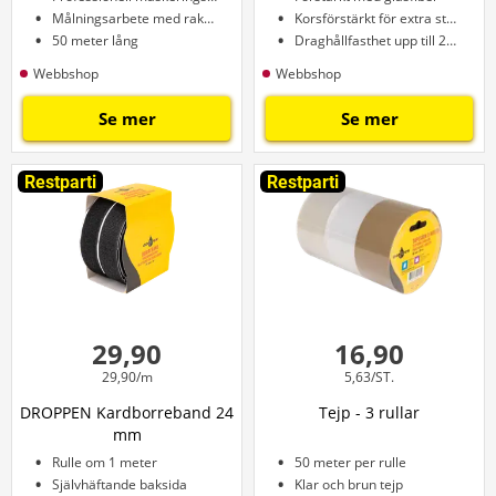
Målningsarbete med raka kanter
Korsförstärkt för extra styrka
50 meter lång
Draghållfasthet upp till 200 kg
Webbshop
Webbshop
Se mer
Se mer
Restparti
Restparti
29,90
16,90
29,90/m
5,63/ST.
DROPPEN Kardborreband 24
Tejp - 3 rullar
mm
Rulle om 1 meter
50 meter per rulle
Självhäftande baksida
Klar och brun tejp