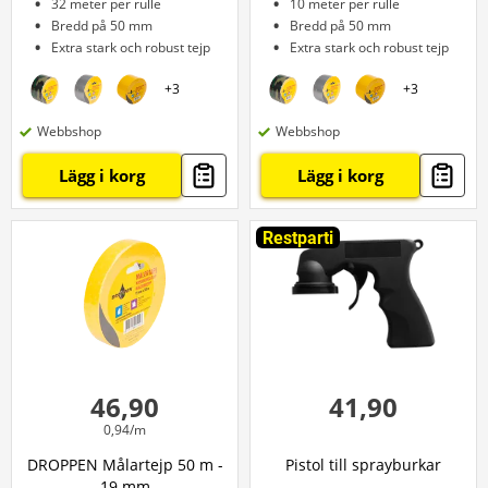
32 meter per rulle
10 meter per rulle
Bredd på 50 mm
Bredd på 50 mm
Extra stark och robust tejp
Extra stark och robust tejp
+
3
+
3
Webbshop
Webbshop
Lägg i korg
Lägg i korg
Restparti
46,90
41,90
0,94/m
DROPPEN Målartejp 50 m -
Pistol till sprayburkar
19 mm