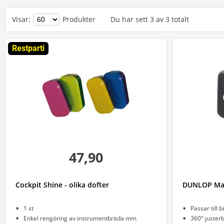
Visar
:
Produkter
Du har sett
3
av
3
totalt
Restparti
47,90
Cockpit Shine - olika dofter
DUNLOP Mag
1 st
Passar till b
Enkel rengöring av instrumentbräda mm
360° juster