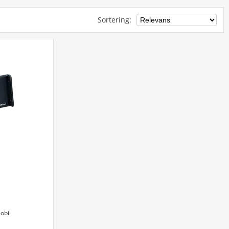
Sortering
:
obil