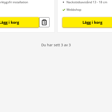
rktygsfri installation
Nackstödsavstånd 13 - 18 cm
Webbshop
Lägg i korg
Lägg i korg
Du har sett
3
av
3