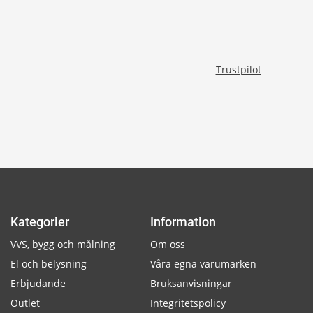
Trustpilot
Kategorier
Information
VVS, bygg och målning
Om oss
El och belysning
Våra egna varumärken
Erbjudande
Bruksanvisningar
Outlet
Integritetspolicy