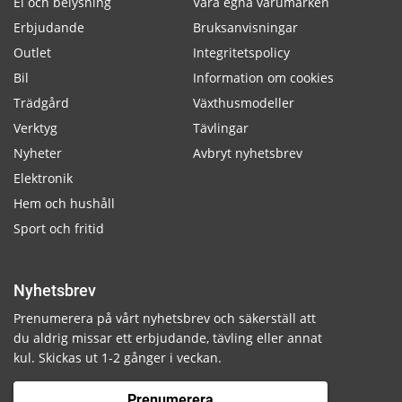
El och belysning
Våra egna varumärken
Erbjudande
Bruksanvisningar
Outlet
Integritetspolicy
Bil
Information om cookies
Trädgård
Växthusmodeller
Verktyg
Tävlingar
Nyheter
Avbryt nyhetsbrev
Elektronik
Hem och hushåll
Sport och fritid
Nyhetsbrev
Prenumerera på vårt nyhetsbrev och säkerställ att
du aldrig missar ett erbjudande, tävling eller annat
kul. Skickas ut 1-2 gånger i veckan.
Prenumerera