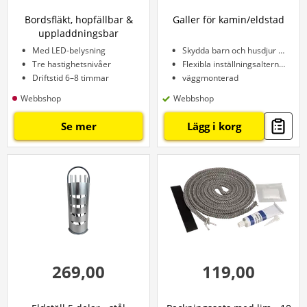
Bordsfläkt, hopfällbar &
Galler för kamin/eldstad
uppladdningsbar
Med LED-belysning
Skydda barn och husdjur från värmen
Tre hastighetsnivåer
Flexibla inställningsalternativ
Driftstid 6–8 timmar
väggmonterad
Webbshop
Webbshop
Se mer
Lägg i korg
269,00
119,00