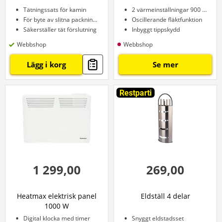
Tätningssats för kamin
2 värmeinställningar 900 W och 1800 W
För byte av slitna packningar
Oscillerande fläktfunktion
Säkerställer tät förslutning
Inbyggt tippskydd
Webbshop
Webbshop
Lägg i korg
Se mer
Restparti
1 299,00
269,00
Heatmax elektrisk panel
Eldställ 4 delar
1000 W
Digital klocka med timer
Snyggt eldstadsset