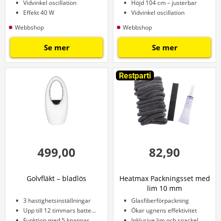
Vidvinkel oscillation
Höjd 104 cm – justerbar
Effekt 40 W
Vidvinkel oscillation
Webbshop
Webbshop
Se mer
Se mer
Restparti
499,00
82,90
Golvfläkt – bladlös
Heatmax Packningsset med
lim 10 mm
3 hastighetsinställningar
Glasfiberförpackning
Upp till 12 timmars batteritid
Ökar ugnens effektivitet
Funktion med 5 knappar
Inklusive lim och spackel