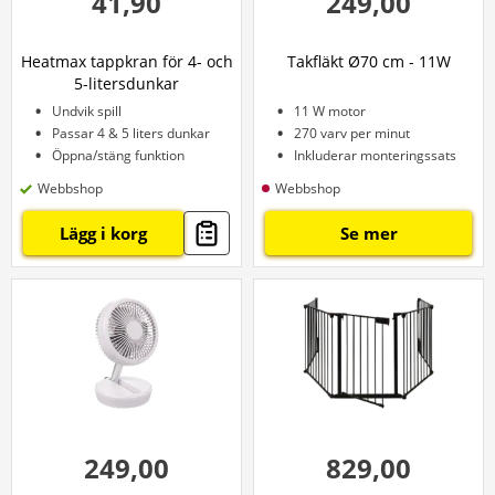
41,90
249,00
Heatmax tappkran för 4- och
Takfläkt Ø70 cm - 11W
5-litersdunkar
Undvik spill
11 W motor
Passar 4 & 5 liters dunkar
270 varv per minut
Öppna/stäng funktion
Inkluderar monteringssats
Webbshop
Webbshop
Lägg i korg
Se mer
249,00
829,00