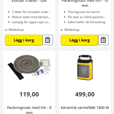
Eldställ 5 delar - stål
Packningssats med lim - 10
mm
5 delar för komplett underhåll
Tätningssats för kamin
Robust stativ med bärhandtag
För byte av slitna packningar
Lämplig för öppen spis och braskamin
Säkerställer tät förslutning
Webbshop
Webbshop
Lägg i korg
Lägg i korg
119,00
499,00
Packningssats med lim - 8
Keramisk värmefläkt 1800 W
mm