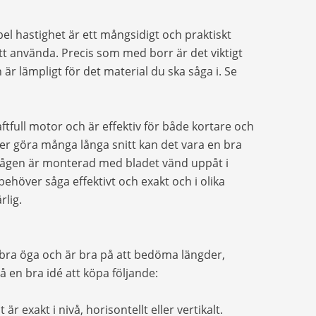
l hastighet är ett mångsidigt och praktiskt
att använda. Precis som med borr är det viktigt
n är lämpligt för det material du ska såga i. Se
ftfull motor och är effektiv för både kortare och
er göra många långa snitt kan det vara en bra
 sågen är monterad med bladet vänd uppåt i
behöver såga effektivt och exakt och i olika
lig.
 bra öga och är bra på att bedöma längder,
å en bra idé att köpa följande:
t är exakt i nivå, horisontellt eller vertikalt.