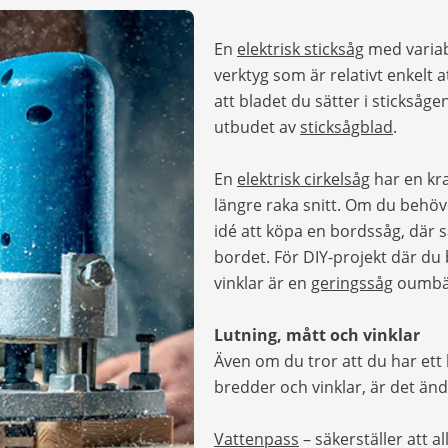
En
elektrisk sticksåg
med variabe
verktyg som är relativt enkelt 
att bladet du sätter i sticksåge
utbudet av
sticksågblad
.
En
elektrisk cirkelsåg
har en kra
längre raka snitt. Om du behöv
idé att köpa en bordssåg, där
bordet. För DIY-projekt där du 
vinklar är en
geringssåg
oumbär
Lutning, mått och vinklar
Även om du tror att du har ett
bredder och vinklar, är det änd
Vattenpass
– säkerställer att all