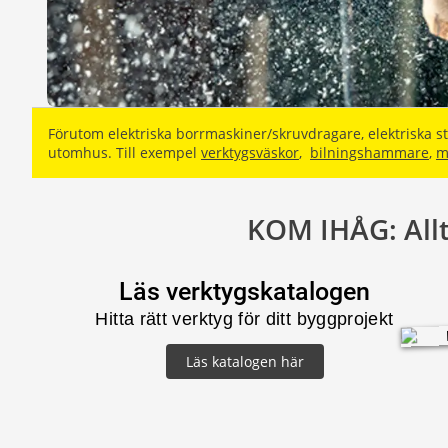
Förutom elektriska borrmaskiner/skruvdragare, elektriska st
utomhus. Till exempel
verktygsväskor
,
bilningshammare
,
m
KOM IHÅG: Allt
Läs verktygskatalogen
Hitta rätt verktyg för ditt byggprojekt
Läs katalogen här