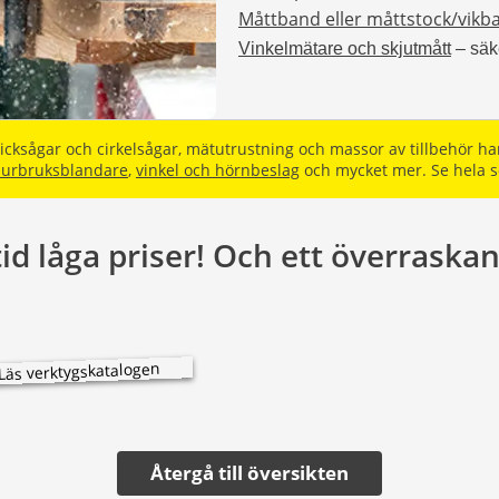
Måttband eller måttstock/vikbar
Vinkelmätare och skjutmått
– säke
icksågar och cirkelsågar, mätutrustning och massor av tillbehör ha
urbruksblandare
,
vinkel och hörnbeslag
och mycket mer. Se hela s
id låga priser! Och ett överraskan
Återgå till översikten