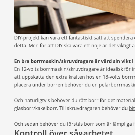
DIY-projekt kan vara ett fantastiskt sätt att spendera 
detta. Men för att DIY ska vara ett nöje är det viktigt 
En bra borrmaskin/skruvdragare är värd sin vikt i
En 12-volts borrmaskin/skruvdragare är idealisk fö
att uppskatta den extra kraften hos en
18-volts borr
placera under borren behöver du en
pelarborrmaski
Och naturligtvis behöver du rätt borr för det material
glasborr/kakelborr. Till skruvdragaren behöver du
bi
Och sedan behöver du förstås borr som är lämpliga fö
Kontroll över sågarbetet