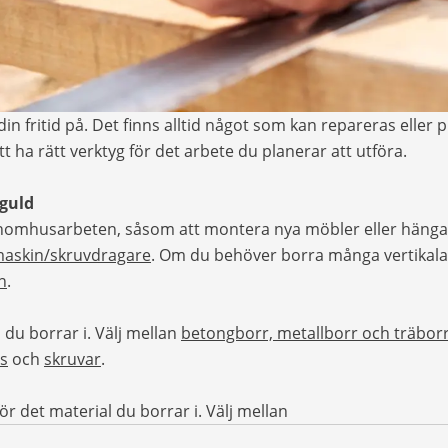
din fritid på. Det finns alltid något som kan repareras eller 
att ha rätt verktyg för det arbete du planerar att utföra.
 guld
r inomhusarbeten, såsom att montera nya möbler eller hän
maskin/skruvdragare
. Om du behöver borra många vertikala
n
.
 du borrar i. Välj mellan
betongborr, metallborr och träbor
ts
och
skruvar
.
r det material du borrar i. Välj mellan