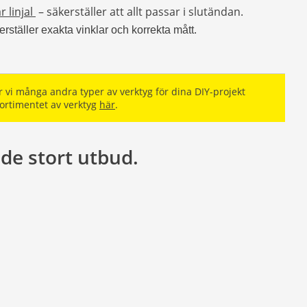
 linjal
– säkerställer att allt passar i slutändan.
rställer exakta vinklar och korrekta mått.
r vi många andra typer av verktyg för dina DIY-projekt
ortimentet av verktyg
här
.
de stort utbud.