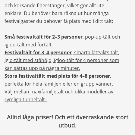
och korsande fiberstänger, vilket gör allt lite
enklare. Du behöver bara räkna ut hur många
festivalgäster du behöver få plats med i ditt tält:
Små festivaltält för 2–3 personer
, pop-up-tält och
igloo-tält med förtält.
Festivaltält för 3–4 personer
, smarta lättvikts tält,
iglo-tält med ståhöjd, igloo-tält för 4 personer som
kan sättas upp på några minuter.
Stora festivaltält med plats för 4–8 personer
,
perfekta för hela familjen eller en grupp vänner.
Välj mellan maxifamiljetält och olika modeller av
rymliga tunneltält.
Alltid låga priser! Och ett överraskande stort
utbud.