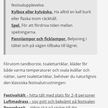
festivalupplevelse.
Kylbox eller kylväska
.
Ha alltid en kall burk
eller flaska inom räckhåll.
Spel.
För att fördriva tiden mellan
spelningarna.
Pannlampor och ficklampor.
Belysning i
tältet och på vägen tillbaka till lägret.
Förutom tandborste, toalettartiklar, kläder för
både varma temperaturer och svala kvällar och
nätter, samt toalettartiklar, behöver du naturligtvis
den klassiska festivalutrustningen:
Festivaltält
– hitta tält med plats för 2–8 personer
Luftmadrass
– sov gott och bekvämt på festivalen
Powerbank
– aldrig slut på ström till din