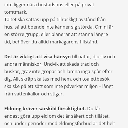
inte ligger nära bostadshus eller på privat
tomtmark.
Tältet ska sättas upp
på tillräckligt avstånd från
hus
, så att boende inte känner sig störda. Om ni är
en
större grupp
, eller planerar att stanna längre
tid, behöver du alltid markägarens tillstånd.
Det är viktigt att visa hänsyn
till
natur, djurliv och
andra människor
. Undvik att skada träd och
buskar, gräv inte gropar och lämna inga spår efter
dig. Allt skräp ska tas med hem, och toalettbesök
ska ske på ett sätt som inte påverkar miljön – långt
från vattenkällor och stigar.
Eldning kräver särskild försiktighet.
Du får
endast göra upp eld om det är säkert och tillåtet,
och under perioder med
eldningsförbud
är det helt