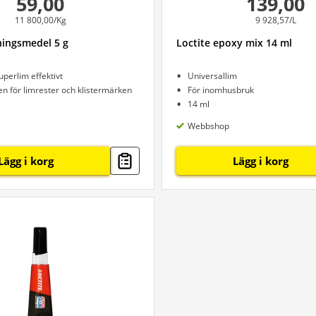
59,00
139,00
11 800,00/Kg
9 928,57/L
ingsmedel 5 g
Loctite epoxy mix 14 ml
perlim effektivt
Universallim
n för limrester och klistermärken
För inomhusbruk
14 ml
Webbshop
Lägg i korg
Lägg i korg