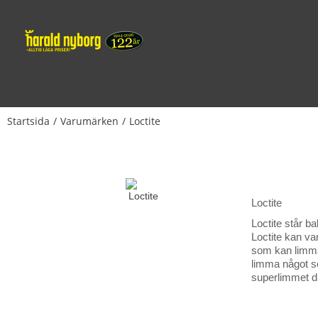
Startsida
Varumärken
Loctite
Loctite
Loctite står b
Loctite kan va
som kan limma 
limma något so
superlimmet du