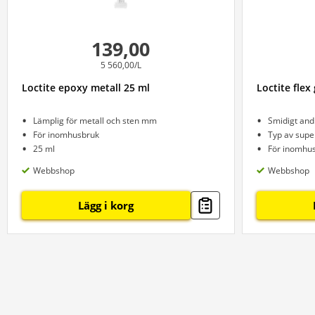
139,00
5 560,00/L
Loctite epoxy metall 25 ml
Loctite flex 
Lämplig för metall och sten mm
Smidigt and
För inomhusbruk
Typ av supe
25 ml
För inomhu
Webbshop
Webbshop
Lägg i korg