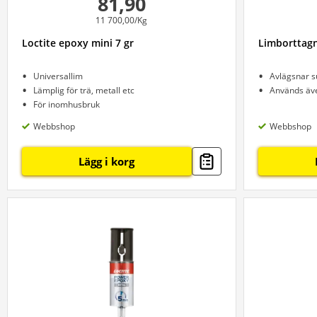
81,90
11 700,00/Kg
Loctite epoxy mini 7 gr
Limborttagn
Universallim
Avlägsnar su
Lämplig för trä, metall etc
Används äve
För inomhusbruk
Webbshop
Webbshop
Lägg i korg