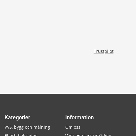
Trustpilot
Kategorier
Information
VVS, bygg och målning
Om oss
El och belysning
Våra egna varumärken