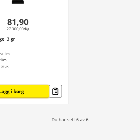
81,90
27 300,00/Kg
gel 3 gr
ra lim
rlim
sbruk
Lägg i korg
Du har sett
6
av
6