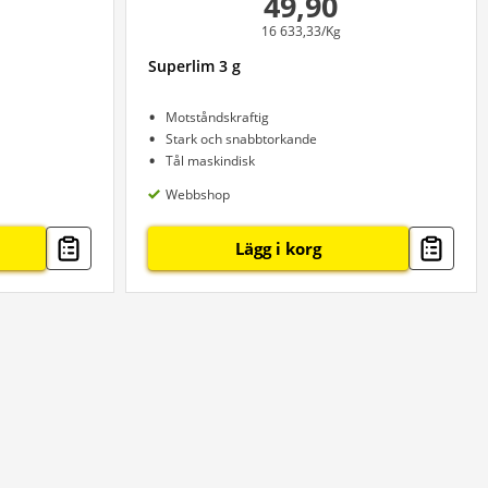
49,90
16 633,33/Kg
Superlim 3 g
Motståndskraftig
Stark och snabbtorkande
Tål maskindisk
Webbshop
Lägg i korg