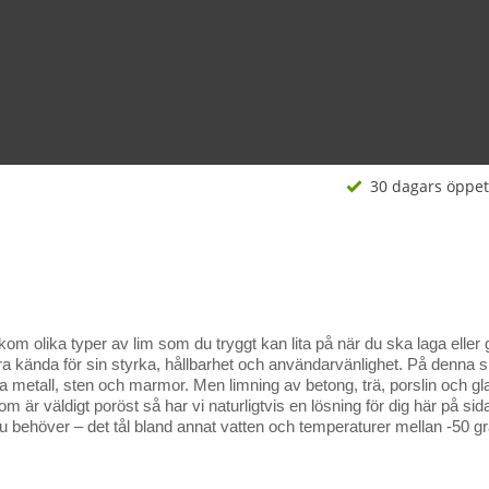
30 dagars öppet
akom olika typer av lim som du tryggt kan lita på när du ska laga eller
ra kända för sin styrka, hållbarhet och användarvänlighet. På denna s
metall, sten och marmor. Men limning av betong, trä, porslin och gl
m är väldigt poröst så har vi naturligtvis en lösning för dig här på s
 behöver – det tål bland annat vatten och temperaturer mellan -50 g