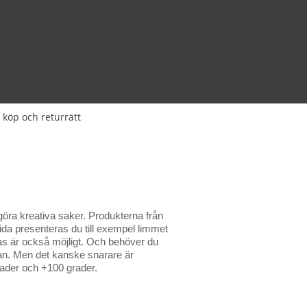
 köp och returrätt
 göra kreativa saker. Produkterna från
ida presenteras du till exempel limmet
as är också möjligt. Och behöver du
idan. Men det kanske snarare är
rader och +100 grader.