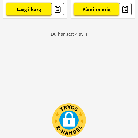
Lägg i korg
Påminn mig
Du har sett
4
av
4