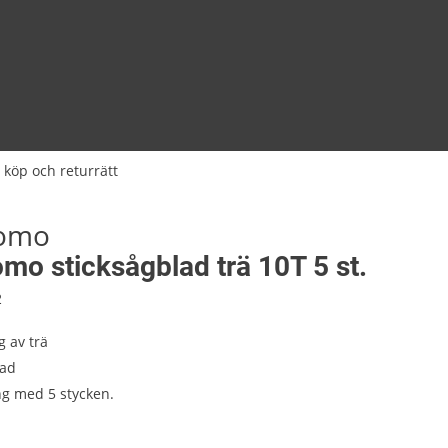
 köp och returrätt
tomo
mo sticksågblad trä 10T 5 st.
2
g av trä
ad
g med 5 stycken.