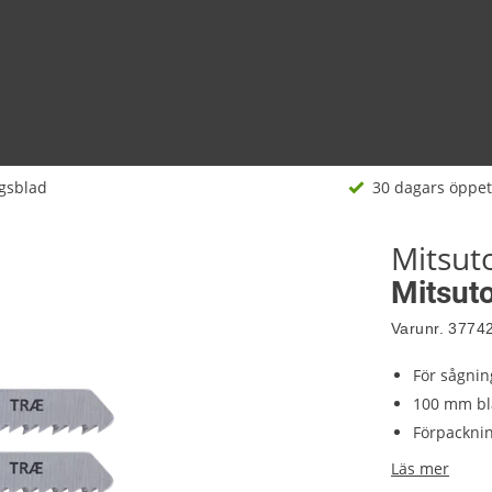
ågsblad
30 dagars öppet
Mitsu
Mitsuto
Varunr.
3774
För sågnin
100 mm bl
Förpacknin
Läs mer