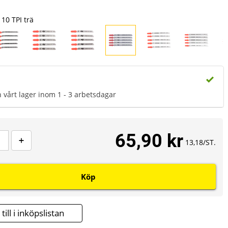
10 TPI trä
n vårt lager inom 1 - 3 arbetsdagar
65,90 kr
13,18/ST.
Köp
till i inköpslistan