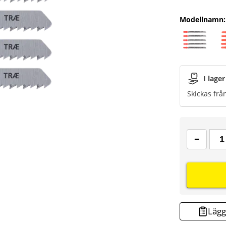
Modellnamn
:
I lager
Skickas frå
Lägg 