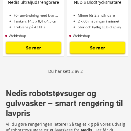
Nedis ultraljudsrengörare
NEDIS Blodtrycksmätare
För användning med kranvatten
Minne för 2 användare
Tanken: 14,3 x 8,4 x 4,5 cm
2 x 60 mätningar i minnet
Frekvens på 43 kHz
Stor och tydlig LCD-display
Webbshop
Webbshop
Se mer
Se mer
Du har sett
2
av
2
Nedis robotstøvsuger og
gulvvasker – smart rengøring til
lavpris
Vil du gøre rengøringen lettere? Så tag et kig på vores udvalg
af robotstøvsugere og gulvvaskere fra
Nedis
. Her får du