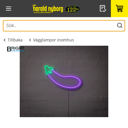
Tillbaka
Vägglampor inomhus