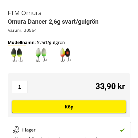
FTM Omura
Omura Dancer 2,6g svart/gulgrön
Varunr.
38564
Modellnamn
:
Svart/gulgrön
33,90 kr
Köp
I lager