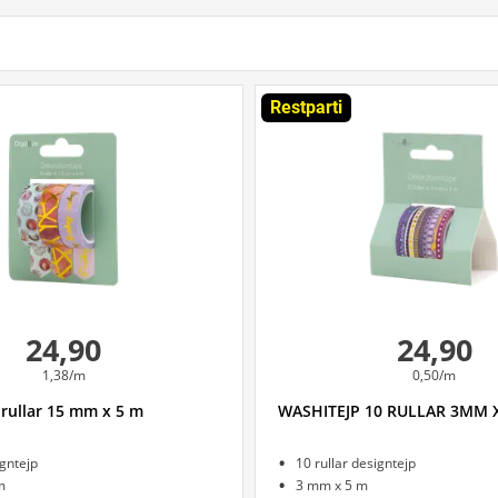
Restparti
24,90
24,90
1,38/m
0,50/m
 rullar 15 mm x 5 m
WASHITEJP 10 RULLAR 3MM 
igntejp
10 rullar designtejp
m
3 mm x 5 m