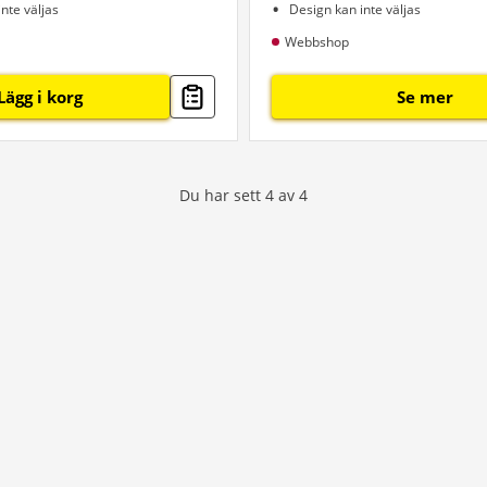
nte väljas
Design kan inte väljas
Webbshop
Lägg i korg
Se mer
Du har sett
4
av
4