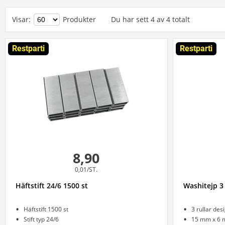
Visar
:
Produkter
Du har sett
4
av
4
totalt
Restparti
Restparti
8,90
0,01/ST.
Häftstift 24/6 1500 st
Washitejp 3
Häftstift 1500 st
3 rullar des
Stift typ 24/6
15 mm x 6 