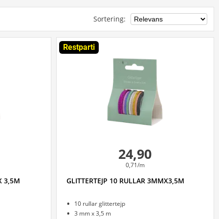
Sortering
:
Restparti
24,90
0,71/m
X 3,5M
GLITTERTEJP 10 RULLAR 3MMX3,5M
10 rullar glittertejp
3 mm x 3,5 m