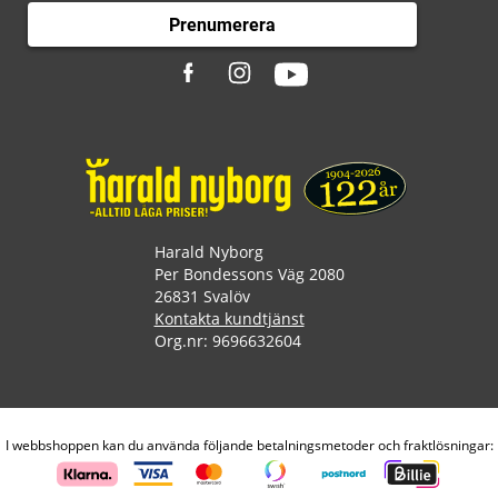
Prenumerera
Harald Nyborg
Per Bondessons Väg 2080
26831 Svalöv
Kontakta kundtjänst
Org.nr: 9696632604
I webbshoppen kan du använda följande betalningsmetoder och fraktlösningar: