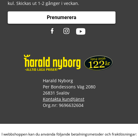
kul. Skickas ut 1-2 gånger i veckan.
Prenumerera
Harald Nyborg
Per Bondessons Väg 2080
26831 Svalöv
Kontakta kundtjänst
Org.nr: 9696632604
I webbshoppen kan du använda följande betalningsmetoder och fraktlösningar: