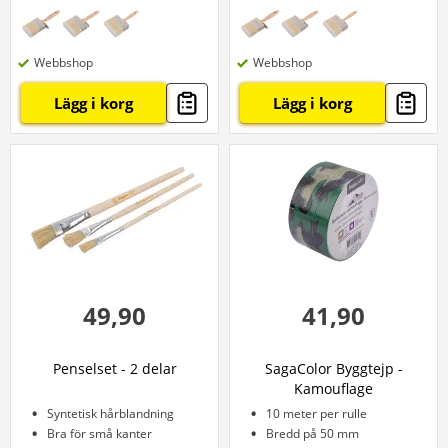
Webbshop
Webbshop
Lägg i korg
Lägg i korg
49,90
41,90
Penselset - 2 delar
SagaColor Byggtejp -
Kamouflage
Syntetisk hårblandning
10 meter per rulle
Bra för små kanter
Bredd på 50 mm