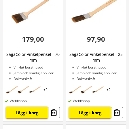
179,00
97,90
SagaColor Vinkelpensel - 70
SagaColor Vinkelpensel - 25
mm
mm
Vinklat borsthuvud
Vinklat borsthuvud
Jämn och smidig applicering
Jämn och smidig applicering
Bokträskaft
Bokträskaft
+
2
+
2
Webbshop
Webbshop
Lägg i korg
Lägg i korg