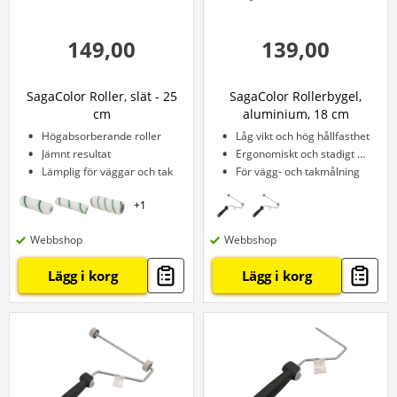
149,00
139,00
SagaColor Roller, slät - 25
SagaColor Rollerbygel,
cm
aluminium, 18 cm
Högabsorberande roller
Låg vikt och hög hållfasthet
Jämnt resultat
Ergonomiskt och stadigt grepp
Lämplig för väggar och tak
För vägg- och takmålning
+
1
Webbshop
Webbshop
Lägg i korg
Lägg i korg