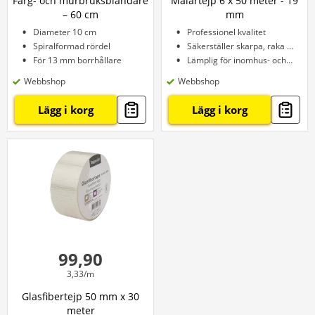
Färg- och murbruksblandare
Målartejp 6 x 50 meter - 19
– 60 cm
mm
Diameter 10 cm
Professionel kvalitet
Spiralformad rördel
Säkerställer skarpa, raka kanter
För 13 mm borrhållare
Lämplig för inomhus- och utomhusbruk
Webbshop
Webbshop
Lägg i korg
Lägg i korg
99,90
3,33/m
Glasfibertejp 50 mm x 30
meter