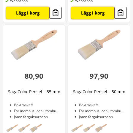
Webbshop
Webbshop
Lägg i korg
Lägg i korg
80,90
97,90
SagaColor Pensel – 35 mm
SagaColor Pensel – 50 mm
Bokträskaft
Bokträskaft
För inomhus- och utomhusbruk
För inomhus- och utomhusbruk
Jämn färgabsorption
Jämn färgabsorption