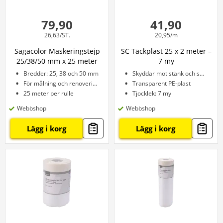
79,90
41,90
26,63/ST.
20,95/m
Sagacolor Maskeringstejp
SC Täckplast 25 x 2 meter –
25/38/50 mm x 25 meter
7 my
Bredder: 25, 38 och 50 mm
Skyddar mot stänk och smuts
För målning och renovering
Transparent PE-plast
25 meter per rulle
Tjocklek: 7 my
Webbshop
Webbshop
Lägg i korg
Lägg i korg