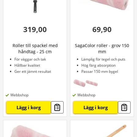
319,00
69,90
Roller till spackel med
SagaColor roller - grov 150
håndtag - 25 cm
mm
För väggar och tak
Lämplig för tegel och puts
Hållbar kvalitet
Hög färg absorption
Ger ett jämnt resultat
Passar 150 mm bygel
Webbshop
Webbshop
Lägg i korg
Lägg i korg