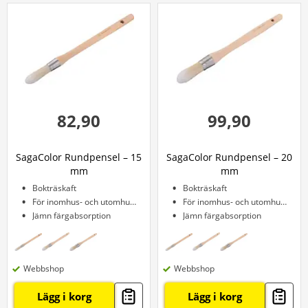
82,90
99,90
SagaColor Rundpensel – 15
SagaColor Rundpensel – 20
mm
mm
Bokträskaft
Bokträskaft
För inomhus- och utomhusbruk
För inomhus- och utomhusbruk
Jämn färgabsorption
Jämn färgabsorption
Webbshop
Webbshop
Lägg i korg
Lägg i korg