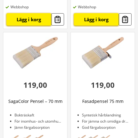
Webbshop
Webbshop
Lägg i korg
Lägg i korg
119,00
119,00
SagaColor Pensel – 70 mm
Fasadpensel 75 mm
Bokträskaft
Syntetisk hårblandning
För inomhus- och utomhusbruk
För jämna och smidiga drag
Jämn färgabsorption
God färgabsorption