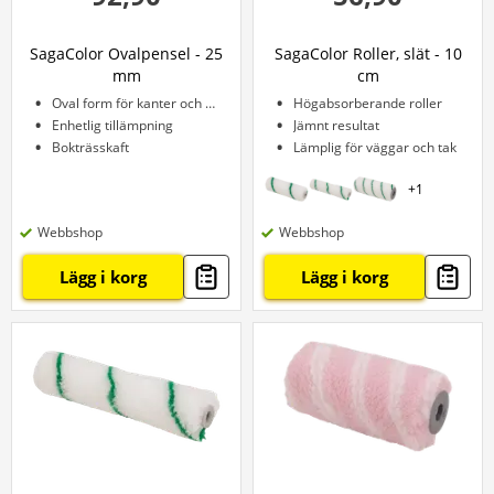
SagaColor Ovalpensel - 25
SagaColor Roller, slät - 10
mm
cm
Oval form för kanter och hörn
Högabsorberande roller
Enhetlig tillämpning
Jämnt resultat
Bokträsskaft
Lämplig för väggar och tak
+
1
Webbshop
Webbshop
Lägg i korg
Lägg i korg