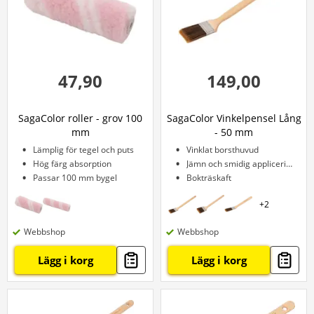
47,90
149,00
SagaColor roller - grov 100
SagaColor Vinkelpensel Lång
mm
- 50 mm
Lämplig för tegel och puts
Vinklat borsthuvud
Hög färg absorption
Jämn och smidig applicering
Passar 100 mm bygel
Bokträskaft
+
2
Webbshop
Webbshop
Lägg i korg
Lägg i korg