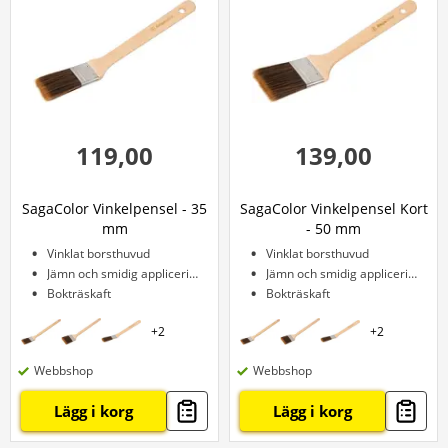
119,00
139,00
SagaColor Vinkelpensel - 35
SagaColor Vinkelpensel Kort
mm
- 50 mm
Vinklat borsthuvud
Vinklat borsthuvud
Jämn och smidig applicering
Jämn och smidig applicering
Bokträskaft
Bokträskaft
+
2
+
2
Webbshop
Webbshop
Lägg i korg
Lägg i korg