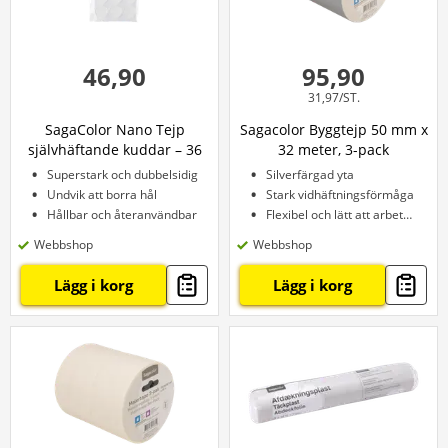
46,90
95,90
31,97/ST.
SagaColor Nano Tejp
Sagacolor Byggtejp 50 mm x
självhäftande kuddar – 36
32 meter, 3-pack
st.
Superstark och dubbelsidig
Silverfärgad yta
Undvik att borra hål
Stark vidhäftningsförmåga
Hållbar och återanvändbar
Flexibel och lätt att arbeta med
Webbshop
Webbshop
Lägg i korg
Lägg i korg