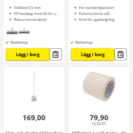
Stålblad 0,5 mm
För standardpatroner
PP-handtag med hål för upphängning
Pulverlackerat stål
Robust konstruktion
Krok för upphängning
Webbshop
Webbshop
Lägg i korg
Lägg i korg
169,00
79,90
13,32/ST.