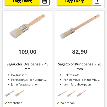
Lägg i korg
Lägg i korg
109,00
82,90
SagaColor Ovalpensel - 45
SagaColor Rundpensel - 20
mm
mm
Bokträskaft
Bokträskaft
För inomhus- och utomhusbruk
För inomhus- och utomhusbruk
Jämn färgabsorption
Jämn färgabsorption
Webbshop
Webbshop