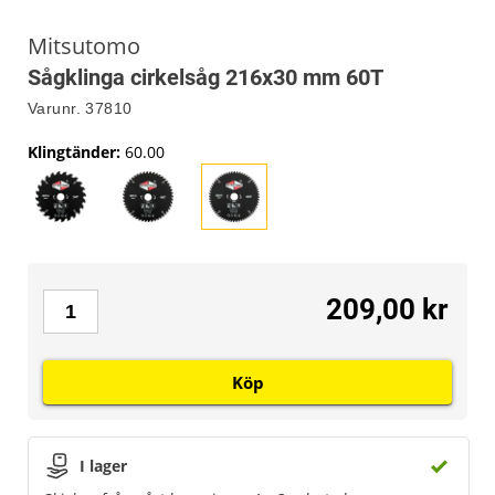
Mitsutomo
Sågklinga cirkelsåg 216x30 mm 60T
Varunr.
37810
Klingtänder
:
60.00
209,00 kr
Köp
I lager