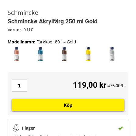
Schmincke
Schmincke Akrylfärg 250 ml Gold
Varunr.
9110
Modellnamn
:
Färgkod: 801 – Gold
119,00 kr
476,00/L
Köp
I lager