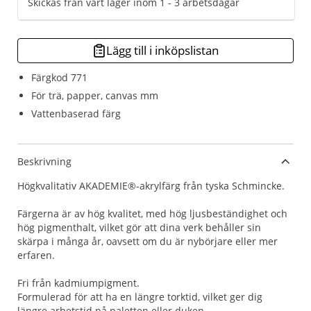
Skickas från vårt lager inom 1 - 3 arbetsdagar
Lägg till i inköpslistan
Färgkod 771
För trä, papper, canvas mm
Vattenbaserad färg
Beskrivning
Högkvalitativ AKADEMIE®-akrylfärg från tyska Schmincke.
Färgerna är av hög kvalitet, med hög ljusbeständighet och
hög pigmenthalt, vilket gör att dina verk behåller sin
skärpa i många år, oavsett om du är nybörjare eller mer
erfaren.
Fri från kadmiumpigment.
Formulerad för att ha en längre torktid, vilket ger dig
längre arbetstid på paletten eller duken.