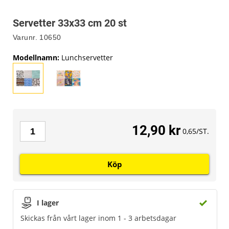
Servetter 33x33 cm 20 st
Varunr.
10650
Modellnamn
:
Lunchservetter
12,90 kr
0,65/ST.
Köp
I lager
Skickas från vårt lager inom 1 - 3 arbetsdagar