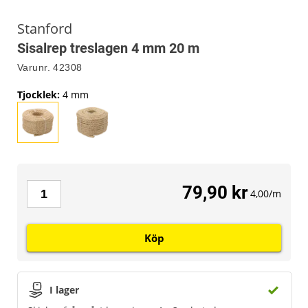
Stanford
Sisalrep treslagen 4 mm 20 m
Varunr.
42308
Tjocklek
:
4 mm
79,90 kr
4,00/m
Köp
I lager