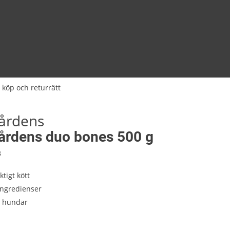
 köp och returrätt
årdens
årdens duo bones 500 g
3
ktigt kött
ingredienser
a hundar