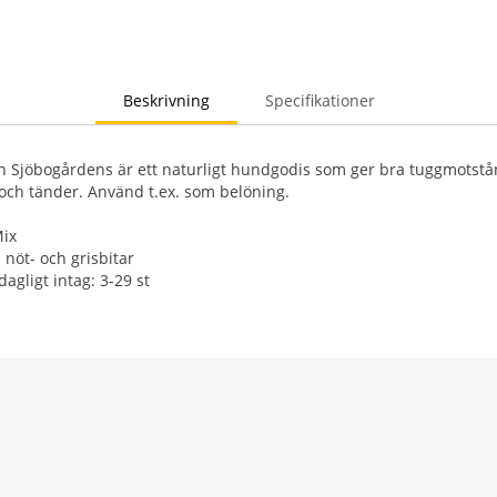
Beskrivning
Specifikationer
 Sjöbogårdens är ett naturligt hundgodis som ger bra tuggmotstån
och tänder. Använd t.ex. som belöning.
Mix
nöt- och grisbitar
gligt intag: 3-29 st