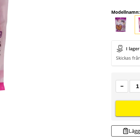
Modellnamn
:
I lager
Skickas frå
Lägg 