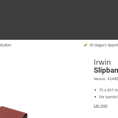
odukter
30 dagars öppet
Irwin
Slipba
Varunr.
4148
75 x 457 
För bands
Läs mer