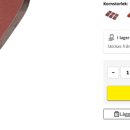
Kornstorlek
:
I lager
Skickas frå
Lägg 