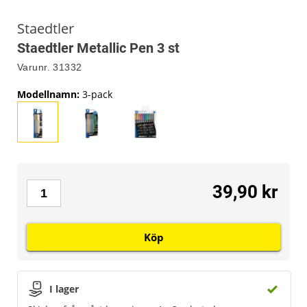
Staedtler
Staedtler Metallic Pen 3 st
Varunr.
31332
Modellnamn
:
3-pack
39,90 kr
Köp
I lager