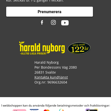
kul. Skickas ut 1-2 gånger i veckan.
Prenumerera
Harald Nyborg
Per Bondessons Väg 2080
26831 Svalöv
Kontakta kundtjänst
Org.nr: 9696632604
I webbshoppen kan du använda följande betalningsmetoder och fraktlösningar: