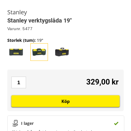
Stanley
Stanley verktygslåda 19"
Varunr.
5477
Storlek (tum)
:
19"
329,00 kr
Köp
I lager