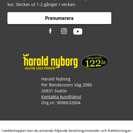
kul. Skickas ut 1-2 gånger i veckan.
Prenumerera
Harald Nyborg
Per Bondessons Väg 2080
26831 Svalöv
Kontakta kundtjänst
Org.nr: 9696632604
I webbshoppen kan du använda följande betalningsmetoder och fraktlösningar: