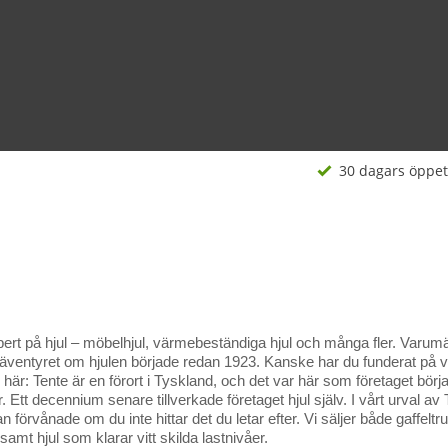
30 dagars öppet
pert på hjul – möbelhjul, värmebeständiga hjul och många fler. Varum
 äventyret om hjulen började redan 1923. Kanske har du funderat på
r: Tente är en förort i Tyskland, och det var här som företaget började 
 Ett decennium senare tillverkade företaget hjul själv. I vårt urval av Ten
tan förvånade om du inte hittar det du letar efter. Vi säljer både gaffe
samt hjul som klarar vitt skilda lastnivåer.