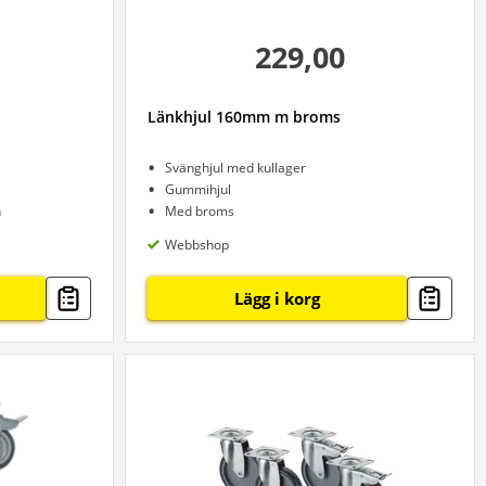
229,00
Länkhjul 160mm m broms
Svänghjul med kullager
Gummihjul
n
Med broms
Webbshop
Lägg i korg