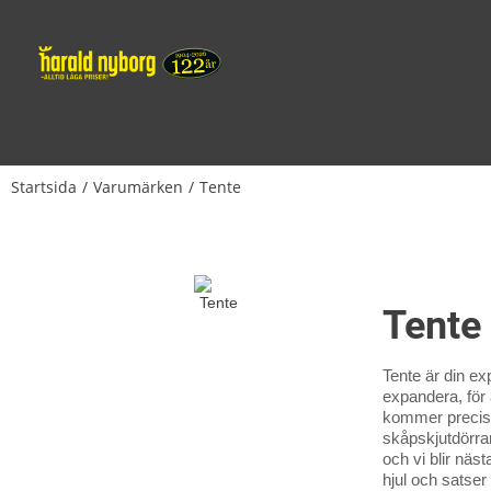
Startsida
Varumärken
Tente
Tente
Tente är din ex
expandera, för
kommer precis hä
skåpskjutdörrar.
och vi blir näs
hjul och satser 