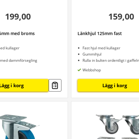
199,00
159,00
25mm med broms
Länkhjul 125mm fast
ed kullager
Fast hjul med kullager
Gummihjul
e med dammförsegling
Rulla in bulten ordentligt i gaffel
Webbshop
Lägg i korg
Lägg i korg