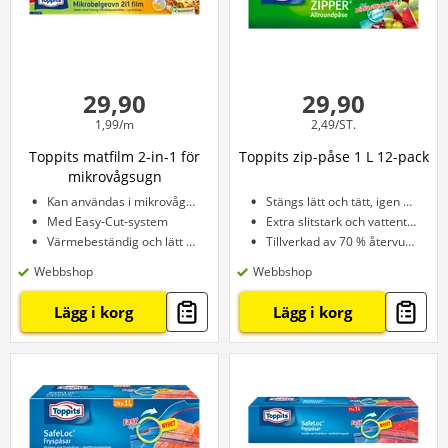
29,90
29,90
1,99/m
2,49/ST.
Toppits matfilm 2-in-1 för
Toppits zip-påse 1 L 12-pack
mikrovågsugn
Kan användas i mikrovågsugn
Stängs lätt och tätt, igen och igen
Med Easy-Cut-system
Extra slitstark och vattentät
Värmebeständig och lätt att använda
Tillverkad av 70 % återvunna resurser
Webbshop
Webbshop
Lägg i korg
Lägg i korg