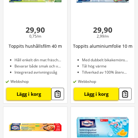
29,90
29,90
0,75/m
2,99/m
Toppits hushållsfilm 40 m
Toppits aluminiumfolie 10 m
Håll enkelt din mat fräsch längre
Med dubbelt bikakemönster
Bevarar både smak och vitaminer optimalt
Tål hög värme
Integrerad avrivningssåg
Tillverkad av 100% återvunnet material
Webbshop
Webbshop
Lägg i korg
Lägg i korg