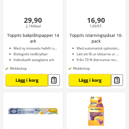
29,90
16,90
2,14/blad
1,69/ST.
Toppits bakplåtspapper 14
Toppits istärningspåsar 10-
ark
pack
Med ny innovativ halkfri undersida
Med automatisk självstängning
Biologiskt nedbrytbar
Lätt att få ut isbitarna ur påsen
Individuellt avtagbara ark
Från 70 % återvunna resurser
Webbshop
Webbshop
Lägg i korg
Lägg i korg