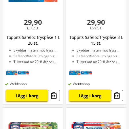
29,90
29,90
1,50/ST.
1,99/ST.
Toppits Safeloc fryspåse 1 L
Toppits Safeloc fryspåse 3 L
20 st.
15 st.
Skyddar maten mot frysskador i frysen
Skyddar maten mot frysskador i frysen
SafeLoc®-förslutningen stängs enkelt och säkert
SafeLoc®-förslutningen stängs enkelt och säkert
Tillverkad av 70 % återvunna resurser
Tillverkad av 70 % återvunnen resurs
Webbshop
Webbshop
Lägg i korg
Lägg i korg