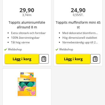
29,90
24,90
3,74/m
0,55/ST.
Toppits aluminiumfolie
Toppits muffinsform mini 45
allround 8 m
st
Extra slitstark och formbar
Med dekorativt blomformat
100% återvinningsbar
Hög dimensionell stabilitet
Tål hög värme
Värmebeständig upp till 220 °C
Webbshop
Webbshop
Lägg i korg
Lägg i korg