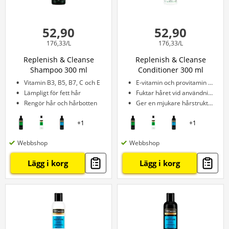
52,90
52,90
176,33/L
176,33/L
Replenish & Cleanse
Replenish & Cleanse
Shampoo 300 ml
Conditioner 300 ml
Vitamin B3, B5, B7, C och E
E-vitamin och provitamin B5
Lämpligt för fett hår
Fuktar håret vid användning
Rengör hår och hårbotten
Ger en mjukare hårstruktur
+
1
+
1
Webbshop
Webbshop
Lägg i korg
Lägg i korg