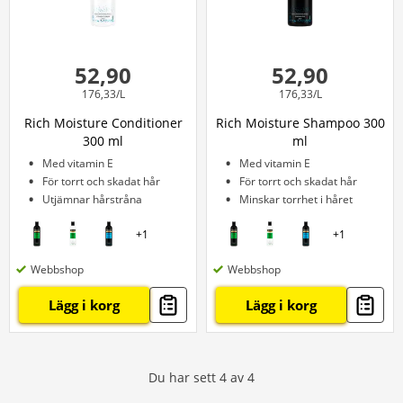
52,90
52,90
176,33/L
176,33/L
Rich Moisture Conditioner
Rich Moisture Shampoo 300
300 ml
ml
Med vitamin E
Med vitamin E
För torrt och skadat hår
För torrt och skadat hår
Utjämnar hårstråna
Minskar torrhet i håret
+
1
+
1
Webbshop
Webbshop
Lägg i korg
Lägg i korg
Du har sett
4
av
4